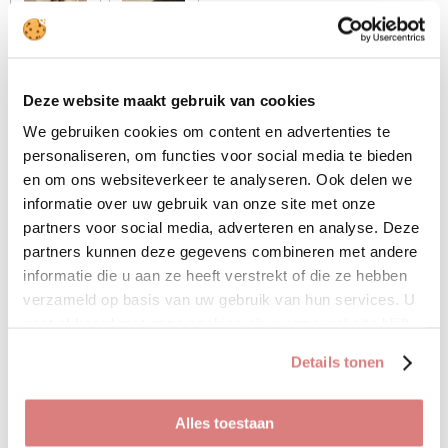
Deze coltrui gaat in maten.
Deze website maakt gebruik van cookies
We gebruiken cookies om content en advertenties te
• 85% viscose
personaliseren, om functies voor social media te bieden
• 15% polyester
en om ons websiteverkeer te analyseren. Ook delen we
informatie over uw gebruik van onze site met onze
partners voor social media, adverteren en analyse. Deze
D
D
S
D
partners kunnen deze gegevens combineren met andere
e
e
h
e
informatie die u aan ze heeft verstrekt of die ze hebben
l
e
a
l
e
l
r
e
verzameld op basis van uw gebruik van hun services. U
n
e
n
Uitverkocht
gaat akkoord met onze cookies als u onze website blijft
gebruiken.
Pantalon zand
Details tonen
€ 15,00
€ 39,95
Alles toestaan
De trend van deze winter. De