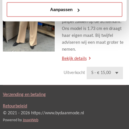
lange en ruim vallende pantalon
broek. Het is een hoog model.
Aanpassen
Deze broek heeft 2 zakken en
paspel zakken op de achterkant.
Ons model is 1.73 cm en draagt
haar eigen maat. Bij twijfel
adviseren wij een maat groter te
nemen.
Bekijk details
Uitverkocht
Verzending en betaling
Retourbeleid
© 2021 - 2026 https://www.bydaanmode.nl
Powered by
JouwWeb