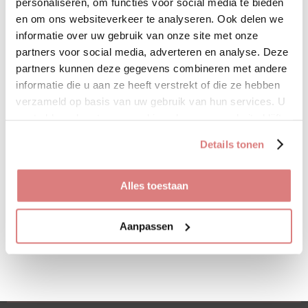
personaliseren, om functies voor social media te bieden
en om ons websiteverkeer te analyseren. Ook delen we
informatie over uw gebruik van onze site met onze
De trend van deze winter. De
partners voor social media, adverteren en analyse. Deze
lange en ruim vallende
partners kunnen deze gegevens combineren met andere
pantalon broek. Het is een
informatie die u aan ze heeft verstrekt of die ze hebben
hoog model. Deze broek
verzameld op basis van uw gebruik van hun services. U
heeft 2 zakken en paspel
gaat akkoord met onze cookies als u onze website blijft
zakken op de achterkant.
gebruiken.
Details tonen
Ons model is 1.73 cm en
draagt haar eigen maat. Bij
twijfel adviseren wij een
Alles toestaan
maat groter te nemen.
Aanpassen
D
D
S
D
e
e
h
e
l
e
a
l
e
l
r
e
n
e
n