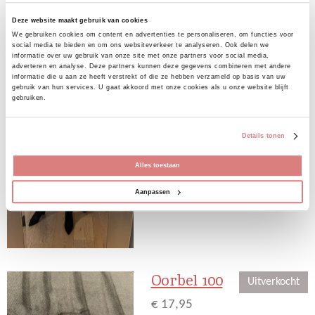
n
e
n
Uitverkocht
Deze website maakt gebruik van cookies
Leather look short
We gebruiken cookies om content en advertenties te personaliseren, om functies voor
social media te bieden en om ons websiteverkeer te analyseren. Ook delen we
informatie over uw gebruik van onze site met onze partners voor social media,
€ 34,95
adverteren en analyse. Deze partners kunnen deze gegevens combineren met andere
informatie die u aan ze heeft verstrekt of die ze hebben verzameld op basis van uw
De Short valt op maat
gebruik van hun services. U gaat akkoord met onze cookies als u onze website blijft
gebruiken.
Bekijk details
Details tonen
Uitverkocht
Alles toestaan
Aanpassen
Oorbel 100
Uitverkocht
€ 17,95