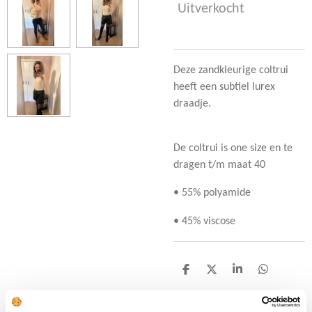
Uitverkocht
Deze zandkleurige coltrui
heeft een subtiel lurex
draadje.
De coltrui is one size en te
dragen t/m maat 40
• 55% polyamide
• 45% viscose
D
D
S
D
e
e
h
e
l
e
a
l
e
l
r
e