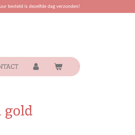
uur besteld is dezelfde dag verzonden!
NTACT
 gold