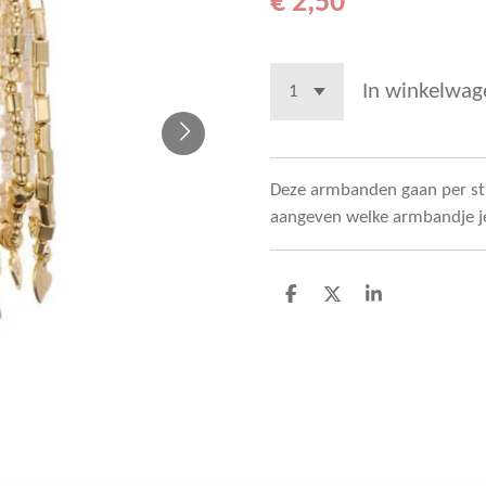
€ 2,50
In winkelwag
Deze armbanden gaan per st
aangeven welke armbandje je
D
D
S
e
e
h
l
e
a
e
l
r
n
e