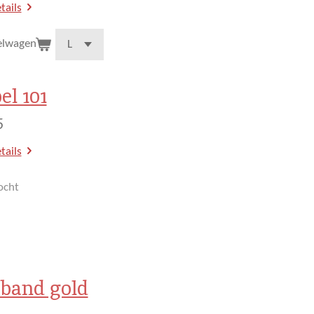
tails
elwagen
el 101
5
tails
ocht
band gold