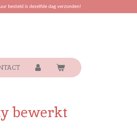
uur besteld is dezelfde dag verzonden!
NTACT
dy bewerkt