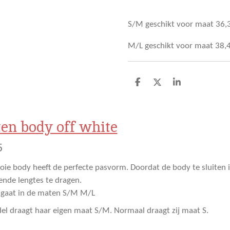
S/M geschikt voor maat 36,3
M/L geschikt voor maat 38,4
D
D
S
e
e
h
l
e
a
e
l
r
n
e
en body off white
5
ie body heeft de perfecte pasvorm. Doordat de body te sluiten is
lende lengtes te dragen.
 gaat in de maten S/M M/L
l draagt haar eigen maat S/M. Normaal draagt zij maat S.