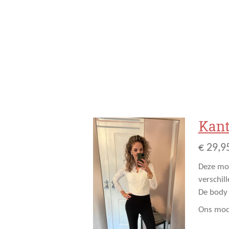
Kant
€ 29,9
Deze moo
verschil
De body
Ons mode