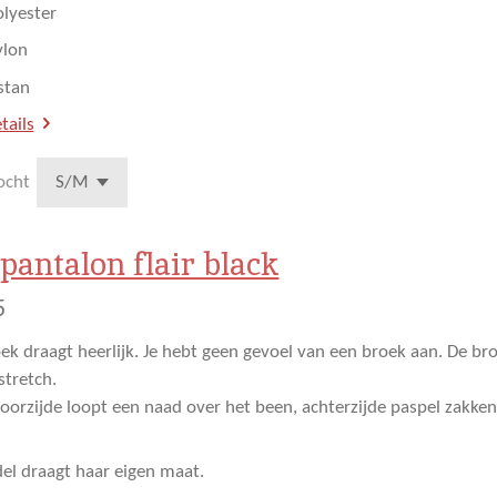
olyester
ylon
astan
tails
ocht
 pantalon flair black
5
ek draagt heerlijk. Je hebt geen gevoel van een broek aan. De broe
 stretch.
oorzijde loopt een naad over het been, achterzijde paspel zakke
l draagt haar eigen maat.