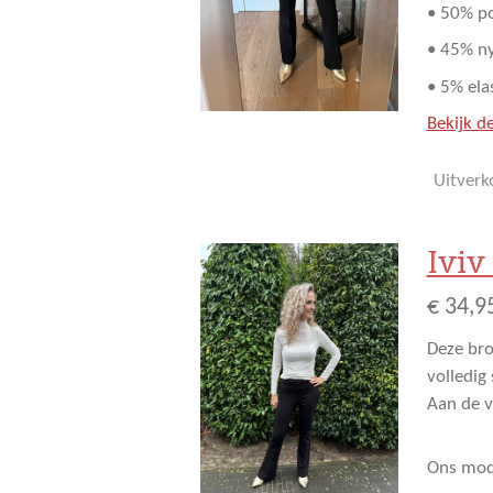
• 50% p
• 45% n
• 5% el
Bekijk de
Uitverk
Iviv
€ 34,9
Deze bro
volledig
Aan de v
Ons mode