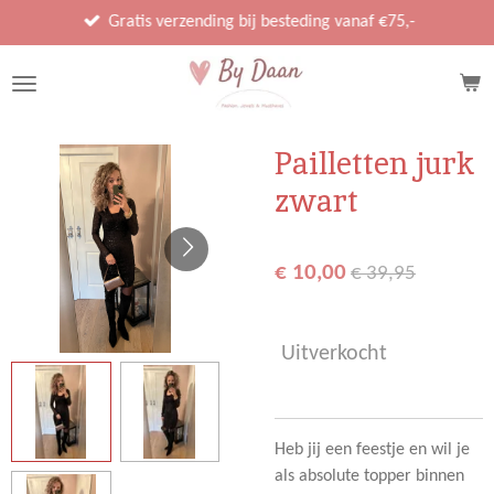
Ga
Gratis verzending bij besteding vanaf €75,-
direct
naar
de
hoofdinhoud
Pailletten jurk
zwart
€ 10,00
€ 39,95
Uitverkocht
Heb jij een feestje en wil je
als absolute topper binnen