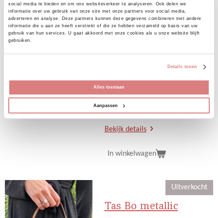
social media te bieden en om ons websiteverkeer te analyseren. Ook delen we
informatie over uw gebruik van onze site met onze partners voor social media,
adverteren en analyse. Deze partners kunnen deze gegevens combineren met andere
informatie die u aan ze heeft verstrekt of die ze hebben verzameld op basis van uw
gebruik van hun services. U gaat akkoord met onze cookies als u onze website blijft
gebruiken.
Armband gold
€ 2,50
Details tonen
Deze armbanden gaan per stuk.
Alles toestaan
Je kan in de opmerkingen
aangeven welke armbandje je
Aanpassen
graag wilt hebben.
Bekijk details
In winkelwagen
Uitverkocht
Tas Bo metallic