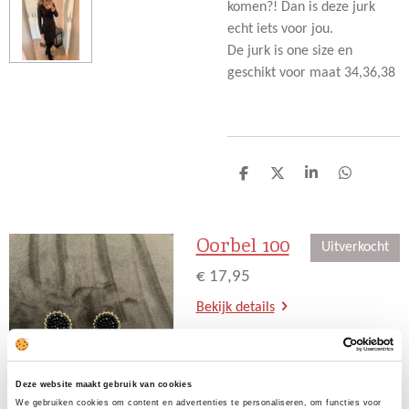
komen?! Dan is deze jurk
echt iets voor jou.
De jurk is one size en
geschikt voor maat 34,36,38
D
D
S
D
e
e
h
e
l
e
a
l
e
l
r
e
Oorbel 100
n
e
n
Uitverkocht
€ 17,95
Bekijk details
Uitverkocht
Deze website maakt gebruik van cookies
We gebruiken cookies om content en advertenties te personaliseren, om functies voor