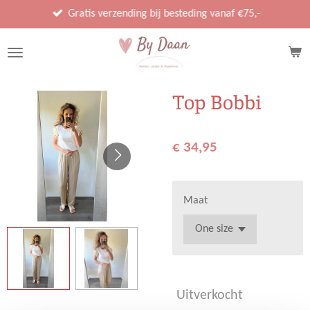
Ga
Gratis verzending bij besteding vanaf €75,-
direct
naar
de
hoofdinhoud
Top Bobbi
€ 34,95
Maat
Uitverkocht