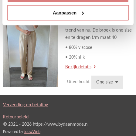
Deze heerlijk luchtige broek is in
Aanpassen
de gave kleur goud. Het is heerlijk
zacht materiaal en helemaal de
trend van nu. De broek is one size
en te dragen t/m maat 40
• 80% viscose
• 20% silk
Bekijk details
Uitverkocht
Verzending en betaling
Retourbeleid
© 2021 - 2026 https://www.bydaanmode.nl
Powered by
JouwWeb