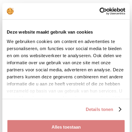
Zie hoe mooi deze top is
afgewerkt aan de mouwen.
Deze website maakt gebruik van cookies
De top is one size en te
dragen t/m maat 40
We gebruiken cookies om content en advertenties te
personaliseren, om functies voor social media te bieden
en om ons websiteverkeer te analyseren. Ook delen we
informatie over uw gebruik van onze site met onze
• 95% katoen
partners voor social media, adverteren en analyse. Deze
partners kunnen deze gegevens combineren met andere
• 5% elastan
informatie die u aan ze heeft verstrekt of die ze hebben
verzameld op basis van uw gebruik van hun services. U
gaat akkoord met onze cookies als u onze website blijft
D
D
S
D
e
e
h
e
gebruiken.
l
e
a
l
Details tonen
e
l
r
e
Broek gold
n
e
n
Uitverkocht
Alles toestaan
€ 37,95