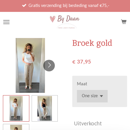
Ga
Gratis verzending bij besteding vanaf €75,-
direct
naar
de
hoofdinhoud
Broek gold
€ 37,95
Maat
Uitverkocht