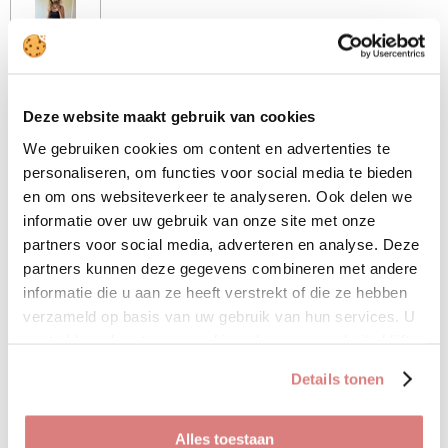
Deze heerlijk luchtige broek
is in de gave kleur goud. Het
is heerlijk zacht materiaal en
Deze website maakt gebruik van cookies
helemaal de trend van nu.
We gebruiken cookies om content en advertenties te
De broek is one size en te
personaliseren, om functies voor social media te bieden
dragen t/m maat 40
en om ons websiteverkeer te analyseren. Ook delen we
informatie over uw gebruik van onze site met onze
• 80% viscose
partners voor social media, adverteren en analyse. Deze
partners kunnen deze gegevens combineren met andere
• 20% silk
informatie die u aan ze heeft verstrekt of die ze hebben
verzameld op basis van uw gebruik van hun services. U
gaat akkoord met onze cookies als u onze website blijft
D
D
S
D
e
e
h
e
gebruiken.
l
e
a
l
Details tonen
e
l
r
e
Top Bobbi
n
e
n
Uitverkocht
Alles toestaan