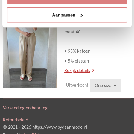
€ 34,95
Zie hoe mooi deze top is
Aanpassen
afgewerkt aan de mouwen. De
top is one size en te dragen t/m
maat 40
• 95% katoen
• 5% elastan
Bekijk details
Uitverkocht
Verzending en betaling
Retourbeleid
© 2021 - 2026 https://www.bydaanmode.nl