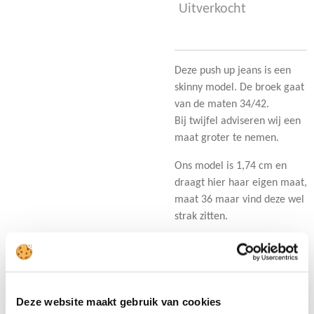
Uitverkocht
Deze push up jeans is een
skinny model. De broek gaat
van de maten 34/42.
Bij twijfel adviseren wij een
maat groter te nemen.
Ons model is 1,74 cm en
draagt hier haar eigen maat,
maat 36 maar vind deze wel
strak zitten.
D
D
S
D
e
e
h
e
l
e
a
l
Deze website maakt gebruik van cookies
e
l
r
e