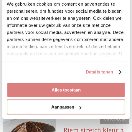
n
e
n
Uitverkocht
We gebruiken cookies om content en advertenties te
personaliseren, om functies voor social media te bieden
Blouse off white Mira
en om ons websiteverkeer te analyseren. Ook delen we
€ 39,95
informatie over uw gebruik van onze site met onze
partners voor social media, adverteren en analyse. Deze
Deze leuke blouse gaat in de
partners kunnen deze gegevens combineren met andere
maten S M L
informatie die u aan ze heeft verstrekt of die ze hebben
Leul afgewerkt met een kantje en
verzameld op basis van uw gebruik van hun services. U
iets een roesel.
gaat akkoord met onze cookies als u onze website blijft
gebruiken.
Details tonen
• 100% polyester
Bekijk details
Alles toestaan
Uitverkocht
Aanpassen
Uitverkocht
Riem stretch kleur 3