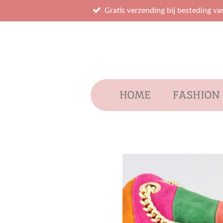
Ga
Gratis verzending bij besteding va
direct
naar
de
hoofdinhoud
HOME
FASHION