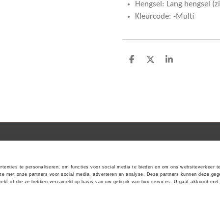
Hengsel: Lang hengsel (z
Kleurcode: -Multi
D
D
S
e
e
h
l
e
a
e
l
r
n
e
tenties te personaliseren, om functies voor social media te bieden en om ons websiteverkeer t
ite met onze partners voor social media, adverteren en analyse. Deze partners kunnen deze g
strekt of die ze hebben verzameld op basis van uw gebruik van hun services. U gaat akkoord met
ode.nl