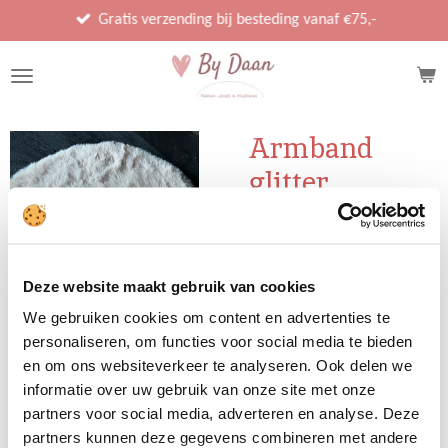
Ga
Gratis verzending bij besteding vanaf €75,-
direct
naar
de
hoofdinhoud
Armband
glitter
€ 6,95
Deze website maakt gebruik van cookies
We gebruiken cookies om content en advertenties te
Uitverkocht
personaliseren, om functies voor social media te bieden
en om ons websiteverkeer te analyseren. Ook delen we
informatie over uw gebruik van onze site met onze
De armbanden worden per
partners voor social media, adverteren en analyse. Deze
stuk verkocht
partners kunnen deze gegevens combineren met andere