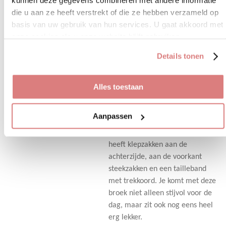
kunnen deze gegevens combineren met andere informatie
n
e
n
Uitverkocht
die u aan ze heeft verstrekt of die ze hebben verzameld op
Travelbroek groen Mi
basis van uw gebruik van hun services. U gaat akkoord met
Piace
onze cookies als u onze website blijft gebruiken.
€ 30,00
€ 59,95
Details tonen
De perfecte travel broek in army
groen! De broek is gemaakt van
Alles toestaan
hoogwaardig travel kwaliteit,
waardoor dit item ongekend
Aanpassen
comfortabel aanvoelt en een
mooie pasvorm heeft. De broek
heeft klepzakken aan de
achterzijde, aan de voorkant
steekzakken en een tailleband
met trekkoord. Je komt met deze
broek niet alleen stijvol voor de
dag, maar zit ook nog eens heel
erg lekker.