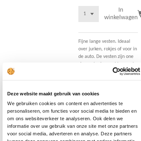
In
winkelwagen
Fijne lange vesten. Ideaal
over jurken, rokjes of voor in
de auto. De vesten zijn one
size en te dragen t/m maat
44
Deze website maakt gebruik van cookies
• 100% acryl
We gebruiken cookies om content en advertenties te
personaliseren, om functies voor social media te bieden en
om ons websiteverkeer te analyseren. Ook delen we
D
D
S
D
informatie over uw gebruik van onze site met onze partners
e
e
h
e
l
e
a
l
voor social media, adverteren en analyse. Deze partners
e
l
r
e