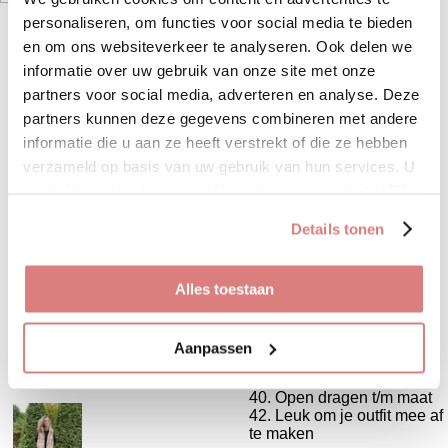
personaliseren, om functies voor social media te bieden
en om ons websiteverkeer te analyseren. Ook delen we
€ 39,95
informatie over uw gebruik van onze site met onze
partners voor social media, adverteren en analyse. Deze
Maat
partners kunnen deze gegevens combineren met andere
informatie die u aan ze heeft verstrekt of die ze hebben
verzameld op basis van uw gebruik van hun services. U
gaat akkoord met onze cookies als u onze website blijft
gebruiken.
Details tonen
Uitverkocht
Alles toestaan
Deze leuke bodywarmer is
faux fur en one size. Als je
Aanpassen
de bodywarmer dicht wilt
dragen past deze t/m maat
40. Open dragen t/m maat
42. Leuk om je outfit mee af
te maken