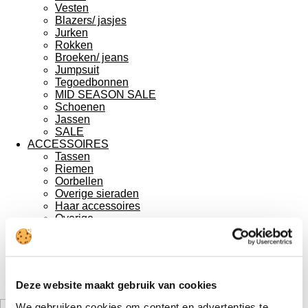
Vesten
Blazers/ jasjes
Jurken
Rokken
Broeken/ jeans
Jumpsuit
Tegoedbonnen
MID SEASON SALE
Schoenen
Jassen
SALE
ACCESSOIRES
Tassen
Riemen
Oorbellen
Overige sieraden
Haar accessoires
Overige
Sjaals
Mutsen & handschoenen
OVER ONS
CONTACT
Account
Deze website maakt gebruik van cookies
Winkelwagen
Bont bodywarmer
We gebruiken cookies om content en advertenties te