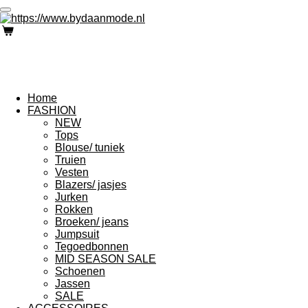
Ga
direct
naar
de
hoofdinhoud
Home
FASHION
NEW
Tops
Blouse/ tuniek
Truien
Vesten
Blazers/ jasjes
Jurken
Rokken
Broeken/ jeans
Jumpsuit
Tegoedbonnen
MID SEASON SALE
Schoenen
Jassen
SALE