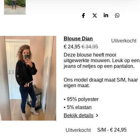
D
D
S
D
e
e
h
e
l
e
a
l
e
l
r
e
n
e
n
Blouse Dian
Uitverkocht
€ 24,95
€ 34,95
Deze blouse heeft mooi
uitgewerkte mouwen. Leuk op een
jeans of netjes op een pantalon.
Ons model draagt maat S/M, haar
eigen maat.
• 95% polyester
• 5% elastan
Bekijk details
Uitverkocht