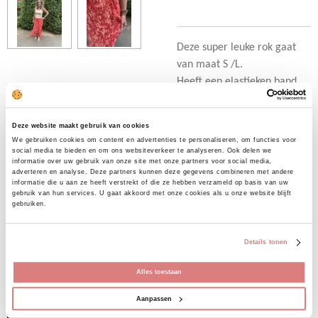
Deze super leuke rok gaat
van maat S /L.
Heeft een elastieken band
aan de bovenzijde. De
voorzijde is korter als de
Deze website maakt gebruik van cookies
achterzijde. De overslag zit
We gebruiken cookies om content en advertenties te personaliseren, om functies voor
vast.
social media te bieden en om ons websiteverkeer te analyseren. Ook delen we
informatie over uw gebruik van onze site met onze partners voor social media,
Ons model draagt haar
adverteren en analyse. Deze partners kunnen deze gegevens combineren met andere
eigen maat.
informatie die u aan ze heeft verstrekt of die ze hebben verzameld op basis van uw
gebruik van hun services. U gaat akkoord met onze cookies als u onze website blijft
gebruiken.
D
D
S
D
Details tonen
e
e
h
e
l
e
a
l
e
l
r
e
Alles toestaan
n
e
n
Uitverkocht
Aanpassen
Top kartel beige