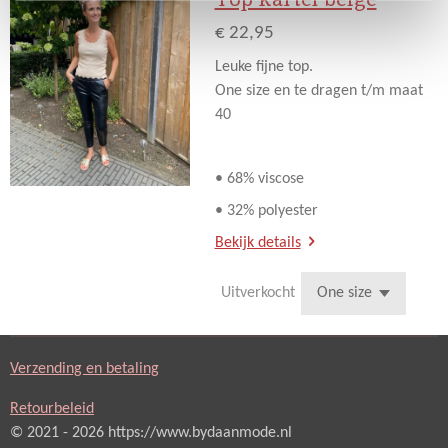
€ 22,95
Leuke fijne top.
One size en te dragen t/m maat
40
• 68% viscose
• 32% polyester
Bekijk details
Uitverkocht
Verzending en betaling
Retourbeleid
© 2021 - 2026 https://www.bydaanmode.nl