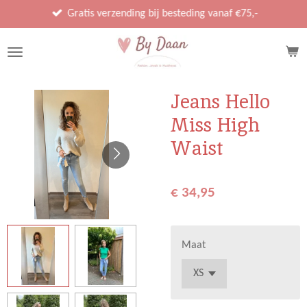
Ga
Gratis verzending bij besteding vanaf €75,-
direct
naar
de
hoofdinhoud
Jeans Hello
Miss High
Waist
€ 34,95
Maat