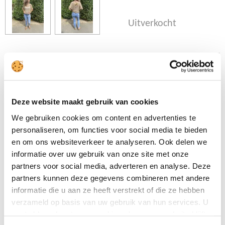
Uitverkocht
Deze stoere jeans is een
hoog model. Heeft veel
stretch en stoere plekken op
Deze website maakt gebruik van cookies
de broek.
De jeans gaat van maat
We gebruiken cookies om content en advertenties te
XS/XL
personaliseren, om functies voor social media te bieden
en om ons websiteverkeer te analyseren. Ook delen we
informatie over uw gebruik van onze site met onze
partners voor social media, adverteren en analyse. Deze
Ons model draagt haar
partners kunnen deze gegevens combineren met andere
eigen maat
informatie die u aan ze heeft verstrekt of die ze hebben
verzameld op basis van uw gebruik van hun services. U
gaat akkoord met onze cookies als u onze website blijft
D
D
S
D