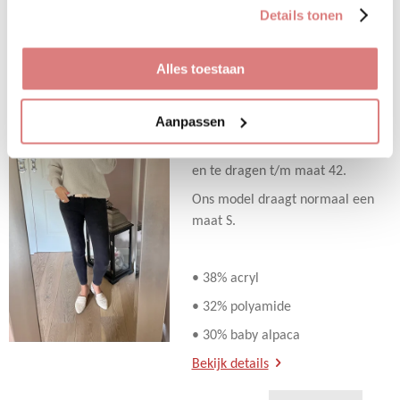
gebruiken.
e
e
h
e
Details tonen
l
e
a
l
e
l
r
e
n
e
n
Uitverkocht
Alles toestaan
Trui Romy ecru
€ 39,95
Aanpassen
Deze trui van Ambika is one size
en te dragen t/m maat 42.
Ons model draagt normaal een
maat S.
• 38% acryl
• 32% polyamide
• 30% baby alpaca
Bekijk details