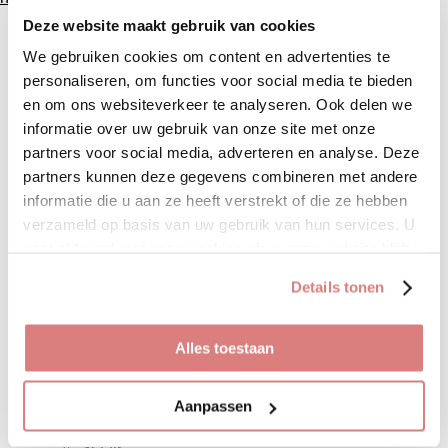
Home
Deze website maakt gebruik van cookies
FASHION
NEW
We gebruiken cookies om content en advertenties te
Tops
personaliseren, om functies voor social media te bieden
Blouse/ tuniek
en om ons websiteverkeer te analyseren. Ook delen we
Truien
Vesten
informatie over uw gebruik van onze site met onze
Blazers/ jasjes
partners voor social media, adverteren en analyse. Deze
Jurken
partners kunnen deze gegevens combineren met andere
Rokken
Broeken/ jeans
informatie die u aan ze heeft verstrekt of die ze hebben
Jumpsuit
verzameld op basis van uw gebruik van hun services. U
Tegoedbonnen
gaat akkoord met onze cookies als u onze website blijft
MID SEASON SALE
Schoenen
gebruiken.
Jassen
Details tonen
SALE
ACCESSOIRES
Tassen
Alles toestaan
Riemen
Oorbellen
Overige sieraden
Aanpassen
Haar accessoires
Overige
Sjaals