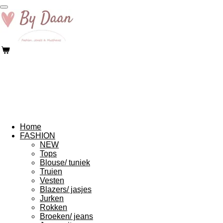
Ga
direct
naar
de
hoofdinhoud
Home
FASHION
NEW
Tops
Blouse/ tuniek
Truien
Vesten
Blazers/ jasjes
Jurken
Rokken
Broeken/ jeans