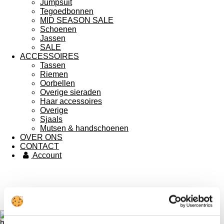
Jumpsuit
Tegoedbonnen
MID SEASON SALE
Schoenen
Jassen
SALE
ACCESSOIRES
Tassen
Riemen
Oorbellen
Overige sieraden
Haar accessoires
Overige
Sjaals
Mutsen & handschoenen
OVER ONS
CONTACT
Account
Gratis verzending bij besteding vanaf €75,-
b