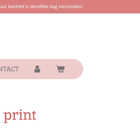
uur besteld is dezelfde dag verzonden!
NTACT
 print