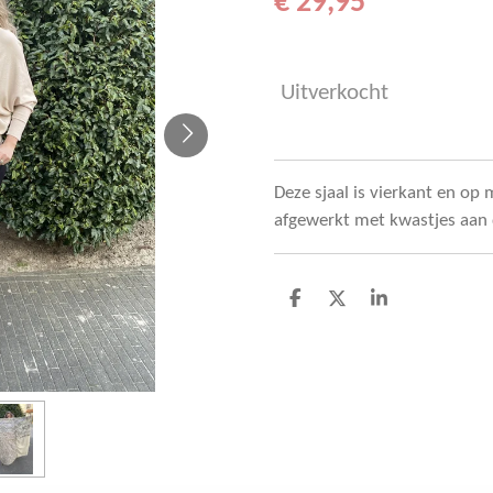
€ 29,95
Uitverkocht
Deze sjaal is vierkant en op
afgewerkt met kwastjes aan 
D
D
S
e
e
h
l
e
a
e
l
r
n
e