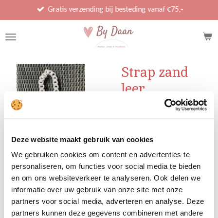
Ga
Gratis verzending bij besteding vanaf €75,-
direct
naar
de
hoofdinhoud
Strap zand
leer
€ 20,00
Deze website maakt gebruik van cookies
We gebruiken cookies om content en advertenties te
Uitverkocht
personaliseren, om functies voor social media te bieden
en om ons websiteverkeer te analyseren. Ook delen we
informatie over uw gebruik van onze site met onze
partners voor social media, adverteren en analyse. Deze
D
D
S
D
partners kunnen deze gegevens combineren met andere
e
e
h
e