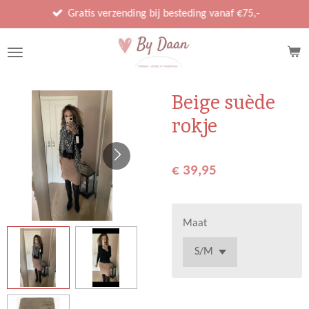
Ga
Gratis verzending bij besteding vanaf €75,-
direct
naar
de
hoofdinhoud
Beige suède
rokje
€ 39,95
Maat