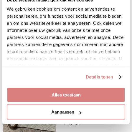
€ 24,95
We gebruiken cookies om content en advertenties te
Heerlijk zachte coltrui. One size
personaliseren, om functies voor social media te bieden
en te dragen t/m maat 40/42
en om ons websiteverkeer te analyseren. Ook delen we
informatie over uw gebruik van onze site met onze
partners voor social media, adverteren en analyse. Deze
• 56% viscose
partners kunnen deze gegevens combineren met andere
• 26% polyester
informatie die u aan ze heeft verstrekt of die ze hebben
verzameld op basis van uw gebruik van hun services. U
• 18% nylon
gaat akkoord met onze cookies als u onze website blijft
Bekijk details
gebruiken.
Details tonen
Uitverkocht
Alles toestaan
Uitverkocht
Aanpassen
Riem zwart
€ 12,95