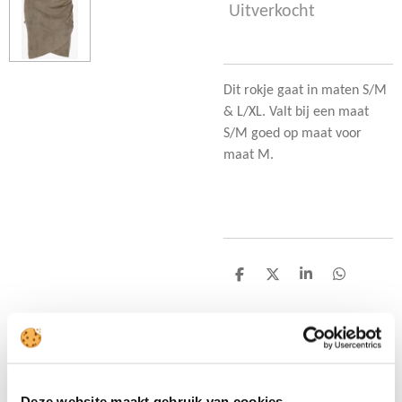
Uitverkocht
Dit rokje gaat in maten S/M
& L/XL. Valt bij een maat
S/M goed op maat voor
maat M.
D
D
S
D
e
e
h
e
l
e
a
l
e
l
r
e
n
e
n
Uitverkocht
Colletje black
Deze website maakt gebruik van cookies