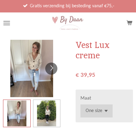
Ga
Gratis verzending bij besteding vanaf €75,-
direct
naar
de
hoofdinhoud
Vest Lux
creme
€ 39,95
Maat