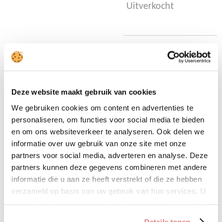
Uitverkocht
Dit vest is one size en te
dragen t/m maat 42.
Deze website maakt gebruik van cookies
•42 % acryl
We gebruiken cookies om content en advertenties te
•30% polyester
personaliseren, om functies voor social media te bieden
en om ons websiteverkeer te analyseren. Ook delen we
•28% polyamide
informatie over uw gebruik van onze site met onze
partners voor social media, adverteren en analyse. Deze
partners kunnen deze gegevens combineren met andere
D
D
S
D
informatie die u aan ze heeft verstrekt of die ze hebben
e
e
h
e
l
e
a
l
verzameld op basis van uw gebruik van hun services. U
e
l
r
e
gaat akkoord met onze cookies als u onze website blijft
n
e
n
Sale!
gebruiken.
Details tonen