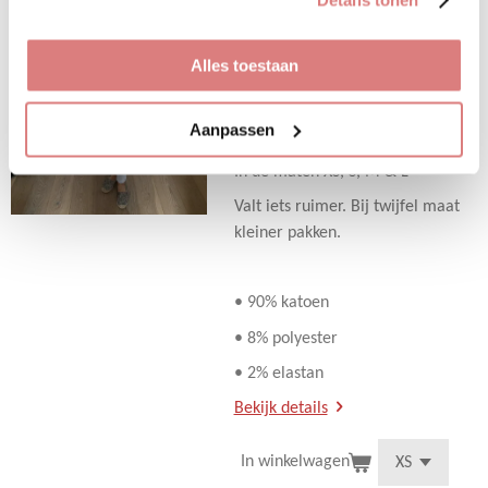
Destroyed jeans
€ 27,95
€ 39,95
Alles toestaan
Stretch jeans met destroyed
plekken op beide benen.
Aanpassen
In de maten XS, S, M & L
Valt iets ruimer. Bij twijfel maat
kleiner pakken.
• 90% katoen
• 8% polyester
• 2% elastan
Bekijk details
In winkelwagen