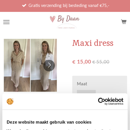
Ga
Gratis verzending bij besteding vanaf €75,-
direct
naar
de
hoofdinhoud
Maxi dress
€ 15,00
€ 55,00
Maat
Deze website maakt gebruik van cookies
Uitverkocht