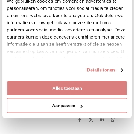
We gebruiken cookies om content en advertenties te
personaliseren, om functies voor social media te bieden
en om ons websiteverkeer te analyseren. Ook delen we
Mooie lange maxi dress.
informatie over uw gebruik van onze site met onze
Er zit een los strik ceintuur
partners voor social media, adverteren en analyse. Deze
bij in hetzelfde materiaal als
partners kunnen deze gegevens combineren met andere
de jurk.
informatie die u aan ze heeft verstrekt of die ze hebben
(de riem op de foto is er los
verzameld op basis van uw gebruik van hun services. U
bij te verkrijgen)
gaat akkoord met onze cookies als u onze website blijft
gebruiken.
Details tonen
Valt ruim.
Alles toestaan
• 100% viscose
Aanpassen
D
D
S
D
e
e
h
e
l
e
a
l