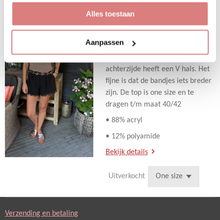
Top Lurex bruin
Alles toestaan
€ 22,95
Aanpassen
Deze mooie top met lurex bevat
stretch. Zowel de voorzijde als
achterzijde heeft een V hals. Het
fijne is dat de bandjes iets breder
zijn. De top is one size en te
dragen t/m maat 40/42
• 88% acryl
• 12% polyamide
Bekijk details
Uitverkocht
Verzending en betaling