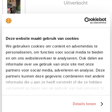
Uitverkocht
Deze heerlijke luchtige broek
is echt een trend op dit
moment. Elastiek onderin de
Deze website maakt gebruik van cookies
pijp waardoor de pijp leuk
We gebruiken cookies om content en advertenties te
bol staat. De broek is one
personaliseren, om functies voor social media te bieden
size en te dragen t/m maat
en om ons websiteverkeer te analyseren. Ook delen we
42
informatie over uw gebruik van onze site met onze
partners voor social media, adverteren en analyse. Deze
• 100% viscose
partners kunnen deze gegevens combineren met andere
informatie die u aan ze heeft verstrekt of die ze hebben
verzameld op basis van uw gebruik van hun services. U
D
D
S
D
gaat akkoord met onze cookies als u onze website blijft
e
e
h
e
l
e
a
l
gebruiken.
e
l
r
e
Details tonen
n
e
n
Uitverkocht