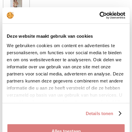
Deze top heeft mooie
uitwerkte mouwen.
Deze website maakt gebruik van cookies
De top gaat in maten en valt
We gebruiken cookies om content en advertenties te
op maat
personaliseren, om functies voor social media te bieden
• 90% viscose
en om ons websiteverkeer te analyseren. Ook delen we
informatie over uw gebruik van onze site met onze
• 10% nylon
partners voor social media, adverteren en analyse. Deze
partners kunnen deze gegevens combineren met andere
informatie die u aan ze heeft verstrekt of die ze hebben
D
D
S
D
verzameld op basis van uw gebruik van hun services. U
e
e
h
e
gaat akkoord met onze cookies als u onze website blijft
l
e
a
l
e
l
r
e
gebruiken.
Broek Brown
n
e
n
Details tonen
€ 29,95
Alles toestaan