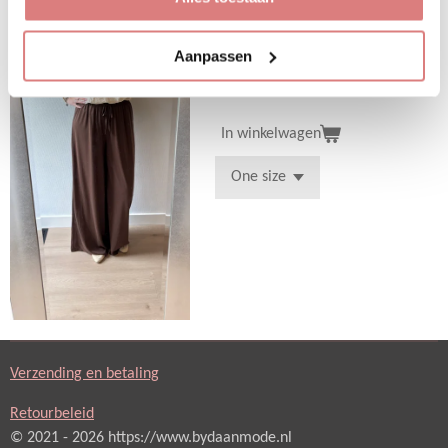
Deze fijne luchtige broek is one
size en te dragen tot een kleine
maat 42
Aanpassen
Bekijk details
In winkelwagen
Verzending en betaling
Retourbeleid
© 2021 - 2026 https://www.bydaanmode.nl