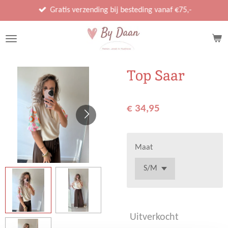
Ga
Gratis verzending bij besteding vanaf €75,-
direct
naar
de
hoofdinhoud
Top Saar
€ 34,95
Maat
Uitverkocht