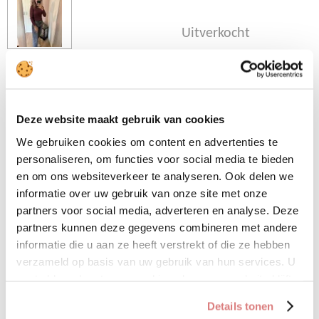
Uitverkocht
Deze trui is one size en te
dragen t/m maat 40
Deze website maakt gebruik van cookies
We gebruiken cookies om content en advertenties te
• 45% viscose
personaliseren, om functies voor social media te bieden
• 27% polyester
en om ons websiteverkeer te analyseren. Ook delen we
informatie over uw gebruik van onze site met onze
• 18% polyamide
partners voor social media, adverteren en analyse. Deze
partners kunnen deze gegevens combineren met andere
• 10% lurex
informatie die u aan ze heeft verstrekt of die ze hebben
verzameld op basis van uw gebruik van hun services. U
gaat akkoord met onze cookies als u onze website blijft
D
D
S
D
e
e
h
e
gebruiken.
Details tonen
l
e
a
l
e
l
r
e