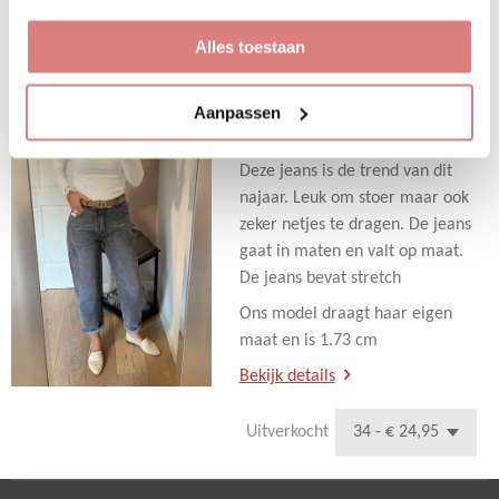
n
e
n
Uitverkocht
Alles toestaan
Barrel/ Balloon fit
H885-5
Aanpassen
€ 24,95
€ 39,95
Deze jeans is de trend van dit
najaar. Leuk om stoer maar ook
zeker netjes te dragen. De jeans
gaat in maten en valt op maat.
De jeans bevat stretch
Ons model draagt haar eigen
maat en is 1.73 cm
Bekijk details
Uitverkocht