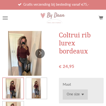
Ga
Gratis verzending bij besteding vanaf €75,-
direct
naar
de
hoofdinhoud
Coltrui rib
lurex
bordeaux
€ 24,95
Maat