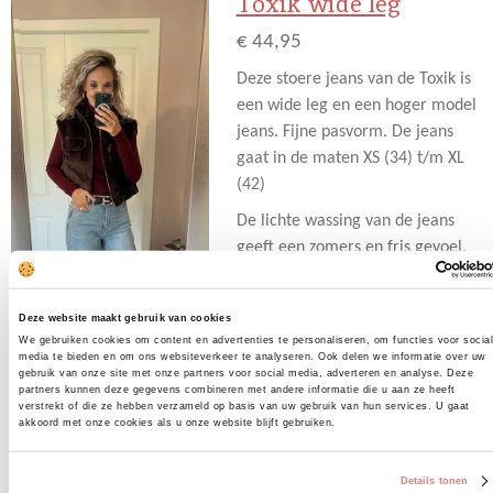
Toxik wide leg
€ 44,95
Deze stoere jeans van de Toxik is
een wide leg en een hoger model
jeans. Fijne pasvorm. De jeans
gaat in de maten XS (34) t/m XL
(42)
De lichte wassing van de jeans
geeft een zomers en fris gevoel,
perfect voor de warme dagen. De
brede pijpen zorgen voor een
Deze website maakt gebruik van cookies
flatterend silhouet en laten je
We gebruiken cookies om content en advertenties te personaliseren, om functies voor socia
benen langer en slanker lijken.
media te bieden en om ons websiteverkeer te analyseren. Ook delen we informatie over uw
gebruik van onze site met onze partners voor social media, adverteren en analyse. Deze
Deze broek is eindeloos te
partners kunnen deze gegevens combineren met andere informatie die u aan ze heeft
verstrekt of die ze hebben verzameld op basis van uw gebruik van hun services. U gaat
combineren. Draag hem met een
akkoord met onze cookies als u onze website blijft gebruiken.
simpele witte blouse voor een
casual look, of met een cropped
Details tonen