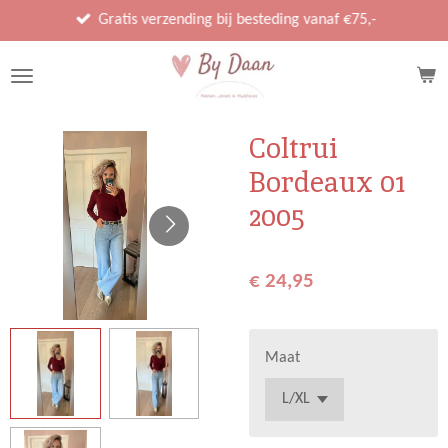
Ga
Gratis verzending bij besteding vanaf €75,-
direct
naar
de
hoofdinhoud
Coltrui
Bordeaux 01
2005
€ 24,95
Maat