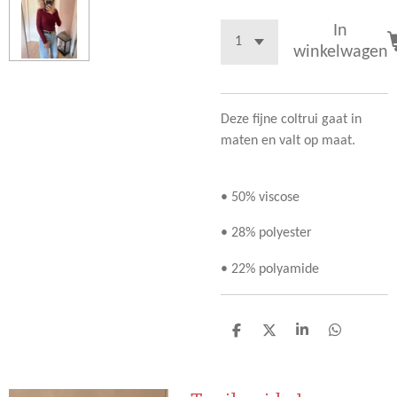
In
winkelwagen
Deze fijne coltrui gaat in
maten en valt op maat.
• 50% viscose
• 28% polyester
• 22% polyamide
D
D
S
D
e
e
h
e
l
e
a
l
e
l
r
e
n
e
n