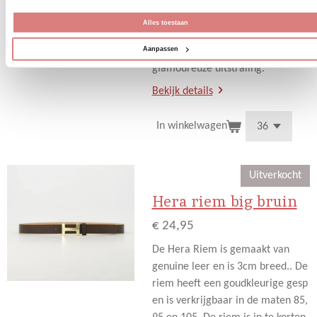
top voor een meer edgy
uitstraling. Combineer het met
Alles toestaan
sneakers voor een relaxte vibe of
Aanpassen
met hakken voor een meer
glamoureuze uitstraling.
Bekijk details
In winkelwagen
Uitverkocht
Hera riem big bruin
€ 24,95
De Hera Riem is gemaakt van
genuine leer en is 3cm breed.. De
riem heeft een goudkleurige gesp
en is verkrijgbaar in de maten 85,