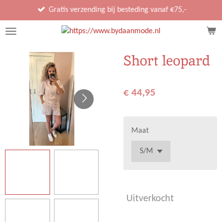
Ga
Gratis verzending bij besteding vanaf €75,-
direct
naar
de
Short leopard
hoofdinhoud
€ 44,95
Maat
Uitverkocht