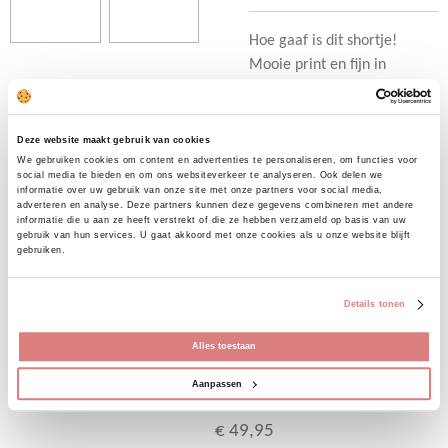
Hoe gaaf is dit shortje!
Mooie print en fijn in
dragen. Elastiek in de rug
waardoor de boord ook fijn
meerekt! Ook heeft de short
Deze website maakt gebruik van cookies
twee zakjes.
We gebruiken cookies om content en advertenties te personaliseren, om functies voor
social media te bieden en om ons websiteverkeer te analyseren. Ook delen we
Maat S/M L/XL en valt op
informatie over uw gebruik van onze site met onze partners voor social media,
adverteren en analyse. Deze partners kunnen deze gegevens combineren met andere
maat.
informatie die u aan ze heeft verstrekt of die ze hebben verzameld op basis van uw
gebruik van hun services. U gaat akkoord met onze cookies als u onze website blijft
gebruiken.
D
D
S
D
e
e
h
e
Details tonen
l
e
a
l
e
l
r
e
Alles toestaan
n
e
n
Uitverkocht
Aanpassen
Blouse Leopard
€ 49,95