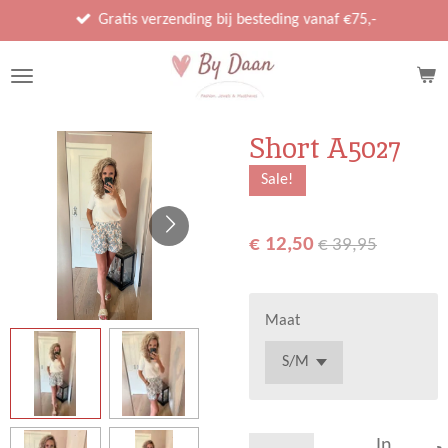
Ga
Gratis verzending bij besteding vanaf €75,-
direct
naar
de
hoofdinhoud
Short A5027
Sale!
€ 12,50
€ 39,95
Maat
In