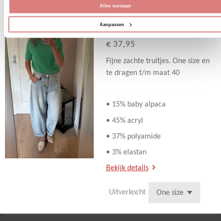
Alles toestaan
Truitje korte mouw
groen baby alpaca
Aanpassen
€ 37,95
Fijne zachte truitjes. One size en
te dragen t/m maat 40
• 15% baby alpaca
• 45% acryl
• 37% polyamide
• 3% elastan
Bekijk details
Uitverkocht