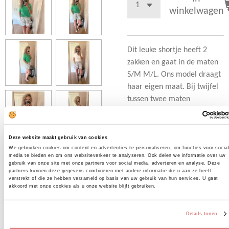
winkelwagen
Dit leuke shortje heeft 2
zakken en gaat in de maten
S/M M/L. Ons model draagt
haar eigen maat. Bij twijfel
tussen twee maten
adviseren wij de grootste
maat te nemen. De boord
bevat elastiek in de
Deze website maakt gebruik van cookies
achterzijde.
We gebruiken cookies om content en advertenties te personaliseren, om functies voor socia
media te bieden en om ons websiteverkeer te analyseren. Ook delen we informatie over uw
gebruik van onze site met onze partners voor social media, adverteren en analyse. Deze
partners kunnen deze gegevens combineren met andere informatie die u aan ze heeft
verstrekt of die ze hebben verzameld op basis van uw gebruik van hun services. U gaat
D
D
S
D
akkoord met onze cookies als u onze website blijft gebruiken.
e
e
h
e
l
e
a
l
e
l
r
e
Details tonen
n
e
n
Uitverkocht