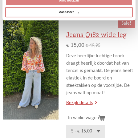
D
D
S
D
Alles toestaan
e
e
h
e
l
e
a
l
Aanpassen
e
l
r
e
n
e
n
Sale!
Jeans Q182 wide leg
€ 15,00
€ 49,95
Deze heerlijke luchtige broek
draagt heerlijk doordat het van
tencel is gemaakt. De jeans heeft
elastiek in de boord en
steekzakken op de voorzijde. De
jeans valt op maat!
Bekijk details
In winkelwagen