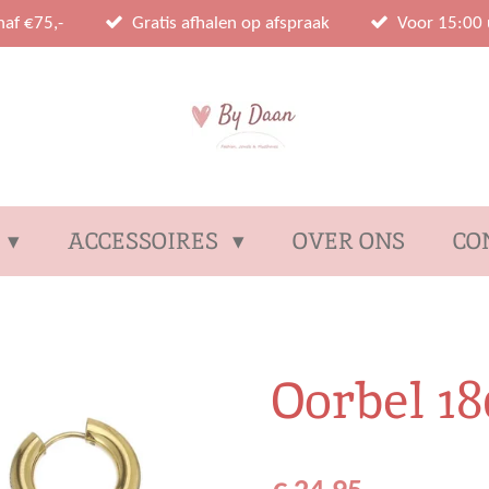
naf €75,-
Gratis afhalen op afspraak
Voor 15:00 
ACCESSOIRES
OVER ONS
CO
Oorbel 18