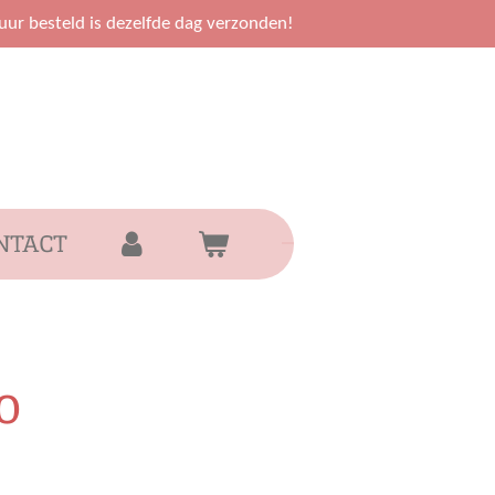
uur besteld is dezelfde dag verzonden!
NTACT
0