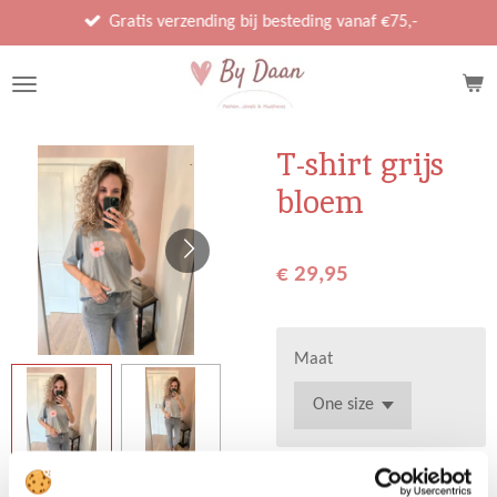
Ga
Gratis verzending bij besteding vanaf €75,-
direct
naar
de
hoofdinhoud
T-shirt grijs
bloem
€ 29,95
Maat