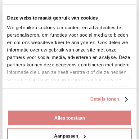
Uitverkocht
Deze website maakt gebruik van cookies
We gebruiken cookies om content en advertenties te
Dit t-shirt is one size en te
personaliseren, om functies voor social media te bieden
dragen t/m maat 42
en om ons websiteverkeer te analyseren. Ook delen we
informatie over uw gebruik van onze site met onze
• 100% katoen
partners voor social media, adverteren en analyse. Deze
partners kunnen deze gegevens combineren met andere
informatie die u aan ze heeft verstrekt of die ze hebben
D
D
S
D
verzameld op basis van uw gebruik van hun services. U
e
e
h
e
l
e
a
l
gaat akkoord met onze cookies als u onze website blijft
e
l
r
e
gebruiken.
n
e
n
Sale!
Details tonen
Jeans regular fit grey
Alles toestaan
€ 19,95
€ 39,95
Deze fijne jeans in grijze wassing
Aanpassen
bevat veel stretch waardoor deze