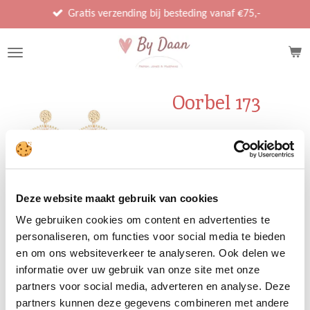
Ga
Gratis verzending bij besteding vanaf €75,-
direct
naar
de
hoofdinhoud
Oorbel 173
€ 17,95
In winkelwagen
Deze website maakt gebruik van cookies
We gebruiken cookies om content en advertenties te
personaliseren, om functies voor social media te bieden
en om ons websiteverkeer te analyseren. Ook delen we
informatie over uw gebruik van onze site met onze
D
D
S
D
e
e
h
e
partners voor social media, adverteren en analyse. Deze
l
e
a
l
partners kunnen deze gegevens combineren met andere
e
l
r
e