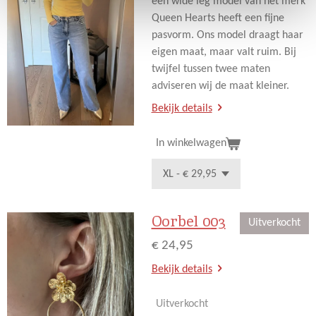
een wide leg model van het merk
Queen Hearts heeft een fijne
pasvorm. Ons model draagt haar
eigen maat, maar valt ruim. Bij
twijfel tussen twee maten
adviseren wij de maat kleiner.
Bekijk details
In winkelwagen
Oorbel 003
Uitverkocht
€ 24,95
Bekijk details
Uitverkocht