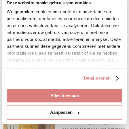
Deze website maakt gebruik van cookies
maten en is er in meerdere
We gebruiken cookies om content en advertenties te
kleuren.
personaliseren, om functies voor social media te bieden
De top heeft een mooie
en om ons websiteverkeer te analyseren. Ook delen we
uitlopende mouw.
informatie over uw gebruik van onze site met onze
De top valt op maat.
partners voor social media, adverteren en analyse. Deze
partners kunnen deze gegevens combineren met andere
• 100% polyester
informatie die u aan ze heeft verstrekt of die ze hebben
Bekijk details
verzameld op basis van uw gebruik van hun services. U
gaat akkoord met onze cookies als u onze website blijft
Uitverkocht
gebruiken.
Details tonen
Sale!
Alles toestaan
Jeans wide leg 3376
Aanpassen
€ 29,95
€ 54,95
Deze stoere high waist jeans in