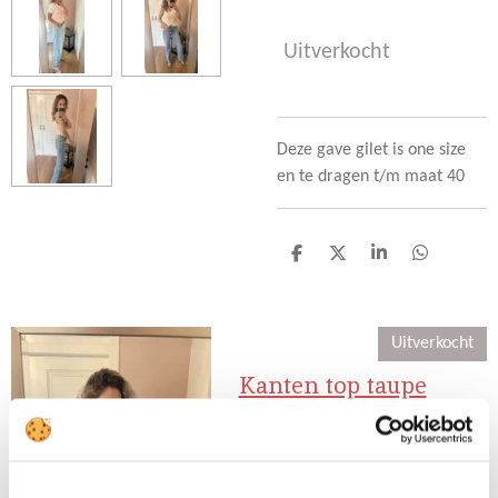
Uitverkocht
Deze gave gilet is one size
en te dragen t/m maat 40
D
D
S
D
e
e
h
e
l
e
a
l
e
l
r
e
n
e
n
Uitverkocht
Kanten top taupe
CY24219
€ 24,95
Deze leuke kanten top gaat in