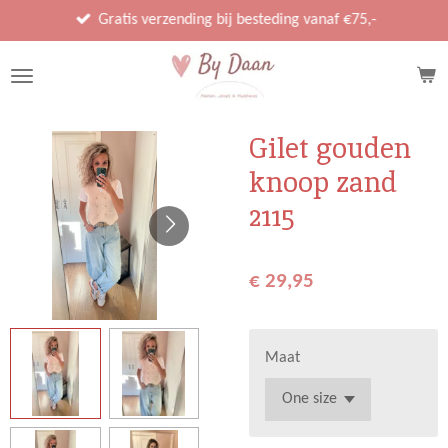
Ga
Gratis verzending bij besteding vanaf €75,-
direct
naar
de
hoofdinhoud
Gilet gouden
knoop zand
2115
€ 29,95
Maat