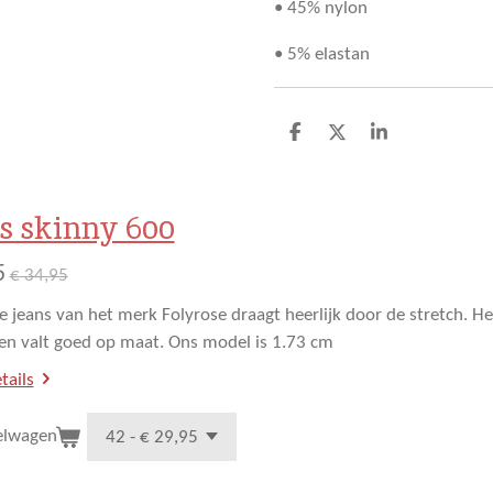
• 45% nylon
• 5% elastan
D
D
S
e
e
h
l
e
a
e
l
r
n
e
s skinny 600
5
€ 34,95
ne jeans van het merk Folyrose draagt heerlijk door de stretch. H
 en valt goed op maat. Ons model is 1.73 cm
tails
elwagen