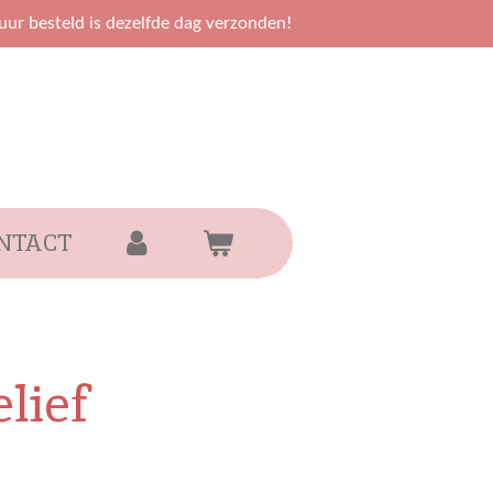
uur besteld is dezelfde dag verzonden!
NTACT
lief