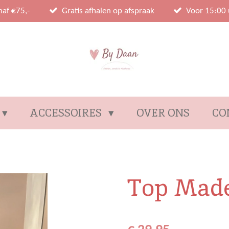
naf €75,-
Gratis afhalen op afspraak
Voor 15:00 
ACCESSOIRES
OVER ONS
CO
Top Made