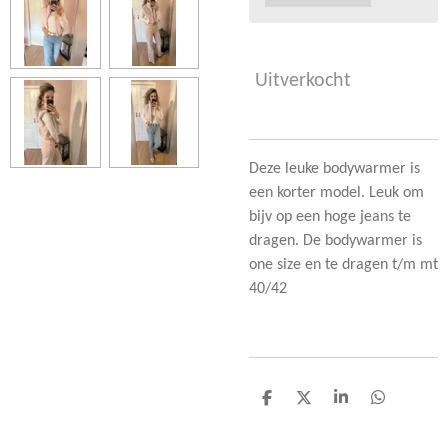
Uitverkocht
Deze leuke bodywarmer is
een korter model. Leuk om
bijv op een hoge jeans te
dragen. De bodywarmer is
one size en te dragen t/m mt
40/42
D
D
S
D
e
e
h
e
l
e
a
l