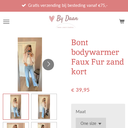
Ga
Gratis verzending bij besteding vanaf €75,-
direct
naar
de
hoofdinhoud
Bont
bodywarmer
Faux Fur zand
kort
€ 39,95
Maat