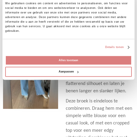
We gebruiken cookies om content en advertenties te personaliseren, om functies voor
€ 44,95
social media te bieden en om ons websiteverkeer te analyseren. Ook delen we
informatie over uw gebruik van onze site met onze partners voor social media,
Deze stoere jeans van de Toxik is
adverteren en analyse. Deze partners kunnen deze gegevens combineren met andere
informatie die u aan ze heeft verstrekt of die ze hebben verzameld op basis van uw
een wide leg en een hoger model
gebruik van hun services. U gaat akkoord met onze cookies als u onze website blijft
jeans. Fijne pasvorm. De jeans
gebruiken.
gaat in de maten XS (34) t/m XL
(42)
Details tonen
De lichte wassing van de jeans
Alles toestaan
geeft een zomers en fris gevoel,
perfect voor de warme dagen. De
Aanpassen
brede pijpen zorgen voor een
flatterend silhouet en laten je
benen langer en slanker lijken.
Deze broek is eindeloos te
combineren. Draag hem met een
simpele witte blouse voor een
casual look, of met een cropped
top voor een meer edgy