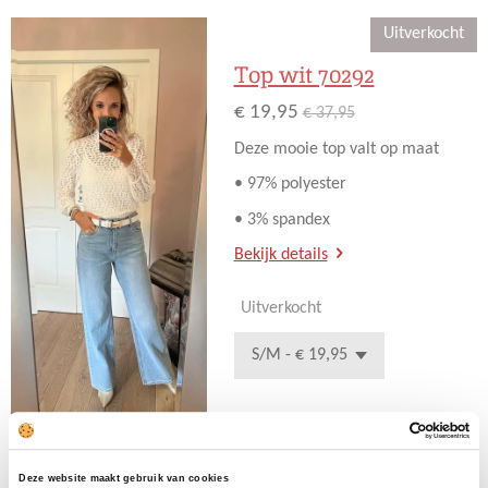
e
l
r
e
n
e
n
Uitverkocht
Top wit 70292
€ 19,95
€ 37,95
Deze mooie top valt op maat
• 97% polyester
• 3% spandex
Bekijk details
Uitverkocht
Toxik wide leg
Deze website maakt gebruik van cookies