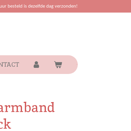
uur besteld is dezelfde dag verzonden!
NTACT
/armband
ck