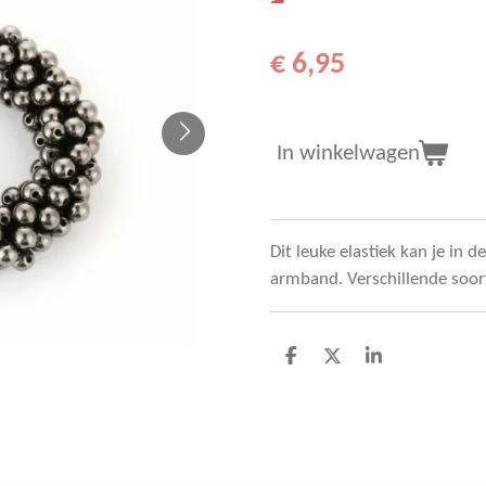
€ 6,95
In winkelwagen
Dit leuke elastiek kan je in 
armband. Verschillende soor
D
D
S
e
e
h
l
e
a
e
l
r
n
e