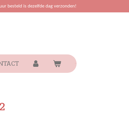
uur besteld is dezelfde dag verzonden!
NTACT
2