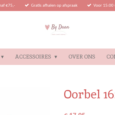
naf €75,-
Gratis afhalen op afspraak
Voor 15:00 
ACCESSOIRES
OVER ONS
CO
Oorbel 16