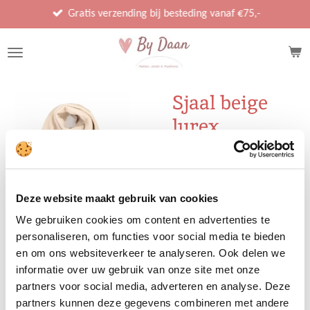
Ga
Gratis verzending bij besteding vanaf €75,-
direct
naar
de
hoofdinhoud
Sjaal beige
lurex
€ 12,95
Deze website maakt gebruik van cookies
We gebruiken cookies om content en advertenties te
Uitverkocht
personaliseren, om functies voor social media te bieden
en om ons websiteverkeer te analyseren. Ook delen we
informatie over uw gebruik van onze site met onze
partners voor social media, adverteren en analyse. Deze
D
D
S
D
partners kunnen deze gegevens combineren met andere
e
e
h
e