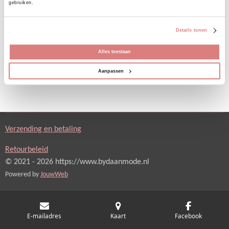
gebruiken.
l
e
a
l
e
l
r
e
n
e
n
Details tonen
Alles toestaan
Aanpassen
Verzending en betaling
Retourbeleid
© 2021 - 2026 https://www.bydaanmode.nl
Powered by
JouwWeb
E-mailadres
Kaart
Facebook