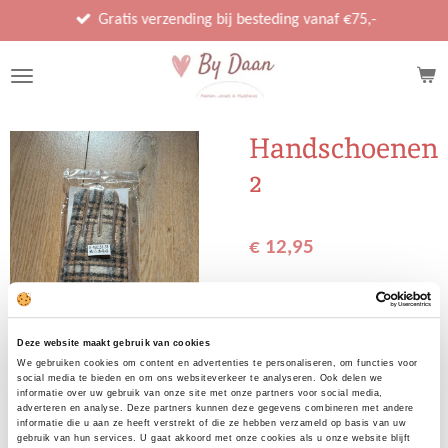
Ga
Gratis verzending bij besteding vanaf €75,-
direct
naar
de
hoofdinhoud
Handschoenen
2
€ 12,95
Uitverkocht
Deze website maakt gebruik van cookies
We gebruiken cookies om content en advertenties te personaliseren, om functies voor
social media te bieden en om ons websiteverkeer te analyseren. Ook delen we
informatie over uw gebruik van onze site met onze partners voor social media,
adverteren en analyse. Deze partners kunnen deze gegevens combineren met andere
D
D
S
D
informatie die u aan ze heeft verstrekt of die ze hebben verzameld op basis van uw
gebruik van hun services. U gaat akkoord met onze cookies als u onze website blijft
e
e
h
e