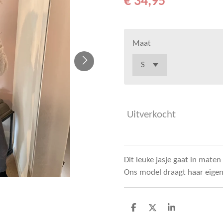
€ 34,95
Maat
Uitverkocht
Dit leuke jasje gaat in mate
Ons model draagt haar eige
D
D
S
e
e
h