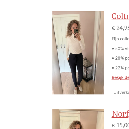
Coltr
€ 24,9
Fijn coll
• 50% vi
• 28% p
• 22% p
Bekijk de
Uitverk
Norf
€ 15,0