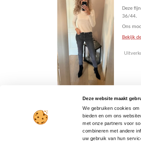
Deze fij
36/44.
Ons mode
Bekijk de
Uitverk
Deze website maakt gebru
We gebruiken cookies om c
bieden en om ons websitev
met onze partners voor so
Verzending en betaling
combineren met andere inf
uw gebruik van hun service
Retourbeleid