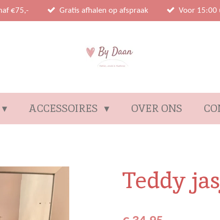
naf €75,-
Gratis afhalen op afspraak
Voor 15:00 
ACCESSOIRES
OVER ONS
CO
Teddy ja