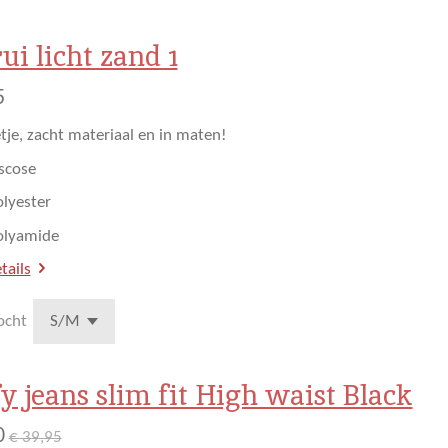
l
e
a
e
l
r
n
e
ui licht zand 1
5
etje, zacht materiaal en in maten!
scose
olyester
olyamide
tails
ocht
y jeans slim fit High waist Black
0
€ 39,95