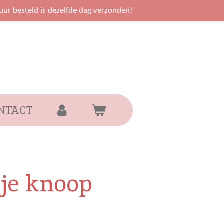
uur besteld is dezelfde dag verzonden!
NTACT
sje knoop