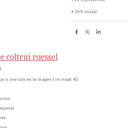
• 26% modal
D
D
S
e
e
h
l
e
a
e
l
r
n
e
e coltrui roessel
5
etje is one size en te dragen t/m maat 40
iscose
olyester
urex
ylon