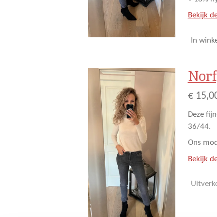
Bekijk de
In wink
Norf
€ 15,0
Deze fij
36/44.
Ons mode
Bekijk de
Uitverk