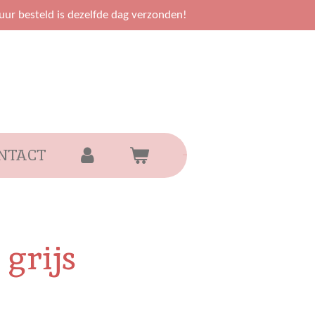
uur besteld is dezelfde dag verzonden!
NTACT
 grijs