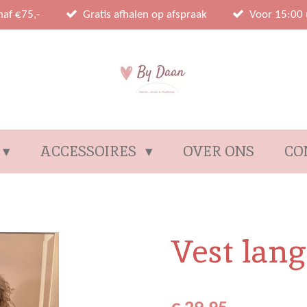
naf €75,-
Gratis afhalen op afspraak
Voor 15:00 
ACCESSOIRES
OVER ONS
CO
Vest lang