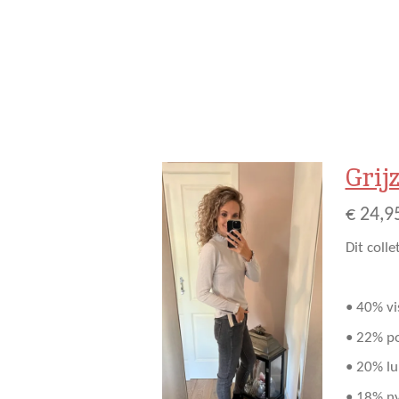
Grijz
€ 24,9
Dit coll
• 40% v
• 22% p
• 20% l
• 18% n