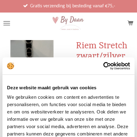
Ga
Gratis verzending bij besteding vanaf €75,-
direct
naar
de
hoofdinhoud
Riem Stretch
zwart/zilver
€ 17,95
Deze website maakt gebruik van cookies
We gebruiken cookies om content en advertenties te
Uitverkocht
personaliseren, om functies voor social media te bieden
en om ons websiteverkeer te analyseren. Ook delen we
informatie over uw gebruik van onze site met onze
Doordat er stretch in de
partners voor social media, adverteren en analyse. Deze
riem zit kan deze gedragen
partners kunnen deze gegevens combineren met andere