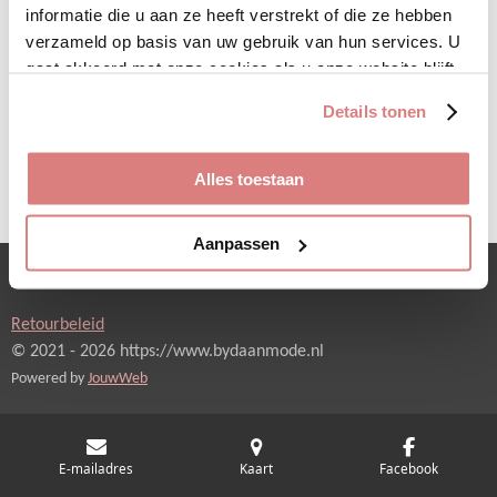
worden t/m broekmaat 42
informatie die u aan ze heeft verstrekt of die ze hebben
verzameld op basis van uw gebruik van hun services. U
gaat akkoord met onze cookies als u onze website blijft
D
D
S
D
gebruiken.
Details tonen
e
e
h
e
l
e
a
l
e
l
r
e
n
e
n
Alles toestaan
Aanpassen
Verzending en betaling
Retourbeleid
© 2021 - 2026 https://www.bydaanmode.nl
Powered by
JouwWeb
E-mailadres
Kaart
Facebook