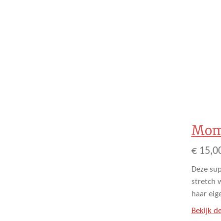
Mom 
€ 15,0
Deze sup
stretch 
haar eig
Bekijk de