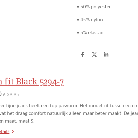
• 50% polyester
• 45% nylon
• 5% elastan
D
D
S
e
e
h
l
e
a
e
l
r
n
e
fit Black 5294-7
0
€ 39,95
er fijne jeans heeft een top pasvorm. Het model zit tussen een m
wat het draag comfort natuurlijk alleen maar beter maakt. De je
en maat, maat S.
tails