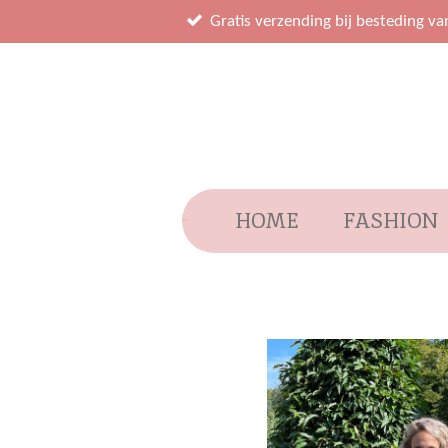
Ga
Gratis verzending bij besteding va
direct
naar
de
hoofdinhoud
HOME
FASHION