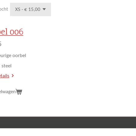
ocht
el 006
5
eurige oorbel
 steel
tails
elwagen