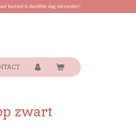
uur besteld is dezelfde dag verzonden!
NTACT
op zwart