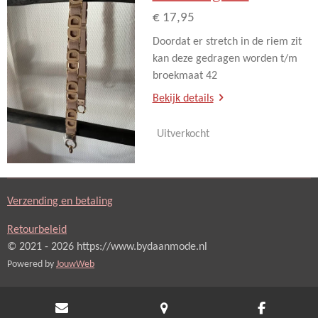
€ 17,95
Doordat er stretch in de riem zit
kan deze gedragen worden t/m
broekmaat 42
Bekijk details
Uitverkocht
Verzending en betaling
Retourbeleid
© 2021 - 2026 https://www.bydaanmode.nl
Powered by
JouwWeb