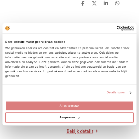
D
D
S
D
e
e
h
e
l
e
a
l
e
l
r
e
n
e
n
Uitverkocht
Jeans 3520 Queen
Deze website maakt gebruik van cookies
Hearts
We gebruiken cookies om content en advertenties te personaliseren, om functies voor
social media te bieden en om ons websiteverkeer te analyseren. Ook delen we
informatie over uw gebruik van onze site met onze partners voor social media,
€ 15,00
€ 49,95
adverteren en analyse. Deze partners kunnen deze gegevens combineren met andere
informatie die u aan ze heeft verstrekt of die ze hebben verzameld op basis van uw
Deze gave mom fit is een high
gebruik van hun services. U gaat akkoord met onze cookies als u onze website blijft
gebruiken.
waist model. Bevat stretch en
draagt heerlijk. De jeans valt
goed op maat en is een iets korter
Details tonen
model. Voor nu leuk met sneakers
straks stoer met boots of laarsjes.
Alles toestaan
Ons model draagt haar eigen
Aanpassen
maat, Danielle is 1.74 cm.
Bekijk details