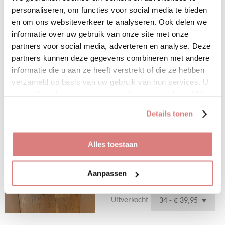
l
e
a
l
personaliseren, om functies voor social media te bieden
e
l
r
e
en om ons websiteverkeer te analyseren. Ook delen we
n
e
n
Uitverkocht
informatie over uw gebruik van onze site met onze
Jeans Toxik Light blue
partners voor social media, adverteren en analyse. Deze
partners kunnen deze gegevens combineren met andere
skinny
informatie die u aan ze heeft verstrekt of die ze hebben
€ 39,95
verzameld op basis van uw gebruik van hun services. U
gaat akkoord met onze cookies als u onze website blijft
Deze fijne jeans van de Toxik is
gebruiken.
een mid waist model en valt op
Details tonen
maat. De broek bevat stretch en
draagt fijn!
Alles toestaan
Ons model draagt haar eigen
maat, maat S/36
Aanpassen
Bekijk details
Uitverkocht