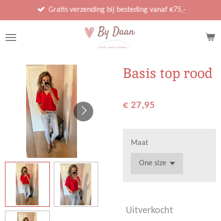
Ga
Gratis verzending bij besteding vanaf €75,-
direct
naar
de
hoofdinhoud
Basis top rood
€ 27,95
Maat
Uitverkocht