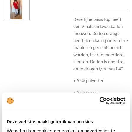
Deze fijne basis top heeft
een V hals en twee ballon
mouwen. De top draagt
heerlijk en kan op meerdere
manieren gecombineerd
worden, is er in meerdere
kleuren. De top is one size
en te dragen t/m maat 40
• 55% polyester
• 35% viscose
Deze website maakt gebruik van cookies
D
D
S
D
We gebruiken cookies om content en advertenties te
e
e
h
e