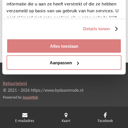
De ketting is verstelbaar
informatie die u aan ze heeft verstrekt of die ze hebben
verzameld op basis van uw gebruik van hun services. U
gaat akkoord met onze cookies als u onze website blijft
D
D
S
D
gebruiken.
e
e
h
e
Details tonen
l
e
a
l
e
l
r
e
n
e
n
Alles toestaan
Aanpassen
Verzending en betaling
Retourbeleid
© 2021 - 2026 https://www.bydaanmode.nl
Powered by
JouwWeb
E-mailadres
Kaart
Facebook