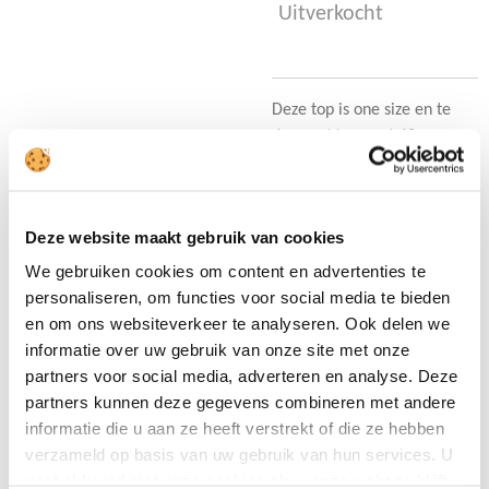
Uitverkocht
Deze top is one size en te
dragen t/m maat 40
D
D
S
D
Deze website maakt gebruik van cookies
e
e
h
e
l
e
a
l
We gebruiken cookies om content en advertenties te
e
l
r
e
n
e
n
personaliseren, om functies voor social media te bieden
Uitverkocht
en om ons websiteverkeer te analyseren. Ook delen we
Zwarte broek met
informatie over uw gebruik van onze site met onze
koord 920
partners voor social media, adverteren en analyse. Deze
partners kunnen deze gegevens combineren met andere
€ 17,95
informatie die u aan ze heeft verstrekt of die ze hebben
Deze fijne broek zit heerlijk losjes
verzameld op basis van uw gebruik van hun services. U
en soepel. De broek kan je op
gaat akkoord met onze cookies als u onze website blijft