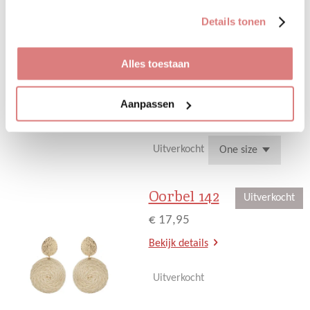
eigen gewenste hoogte dragen.
gebruiken.
Details tonen
Fijne pasvorm en echt de trend
van nu! Leuk te combineren met
elke top of leuk jasje!
Alles toestaan
De broek is one size en te dragen
t/m maat 40/L
Aanpassen
Bekijk details
Uitverkocht
Oorbel 142
Uitverkocht
€ 17,95
Bekijk details
Uitverkocht