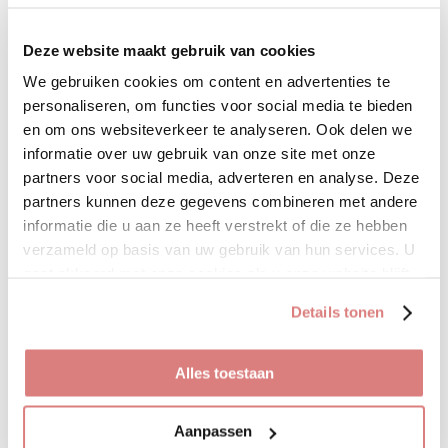
Uitverkocht
Deze website maakt gebruik van cookies
We gebruiken cookies om content en advertenties te
personaliseren, om functies voor social media te bieden
en om ons websiteverkeer te analyseren. Ook delen we
Deze fijne broek is one size
informatie over uw gebruik van onze site met onze
en te dragen t/m maat 40
partners voor social media, adverteren en analyse. Deze
partners kunnen deze gegevens combineren met andere
informatie die u aan ze heeft verstrekt of die ze hebben
D
D
S
D
verzameld op basis van uw gebruik van hun services. U
e
e
h
e
l
e
a
l
gaat akkoord met onze cookies als u onze website blijft
e
l
r
e
gebruiken.
n
e
n
Uitverkocht
Details tonen
Blouse knoop
Alles toestaan
€ 29,95
Deze leuke blouse met subtiel
Aanpassen
lurex draad is geknoopt aan de