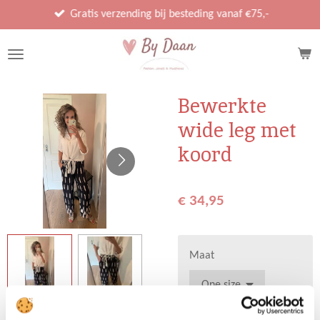
Ga
Gratis verzending bij besteding vanaf €75,-
direct
naar
de
hoofdinhoud
Bewerkte
wide leg met
koord
€ 34,95
Maat