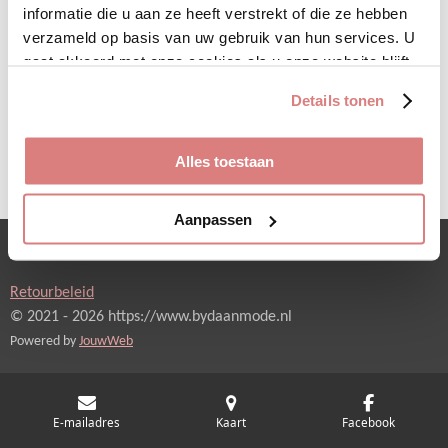
n
e
n
informatie die u aan ze heeft verstrekt of die ze hebben
verzameld op basis van uw gebruik van hun services. U
gaat akkoord met onze cookies als u onze website blijft
gebruiken.
Details tonen
Alles toestaan
Aanpassen
Verzending en betaling
Retourbeleid
© 2021 - 2026 https://www.bydaanmode.nl
Powered by
JouwWeb
E-mailadres
Kaart
Facebook