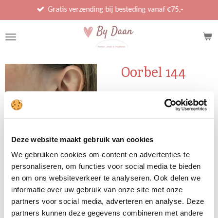
Ga
Gratis verzending bij besteding vanaf €75,-
direct
naar
de
hoofdinhoud
Oorbel 144
€ 17,95
In winkelwagen
Deze website maakt gebruik van cookies
We gebruiken cookies om content en advertenties te
personaliseren, om functies voor social media te bieden
en om ons websiteverkeer te analyseren. Ook delen we
informatie over uw gebruik van onze site met onze
D
D
S
D
e
e
h
e
partners voor social media, adverteren en analyse. Deze
l
e
a
l
partners kunnen deze gegevens combineren met andere
e
l
r
e