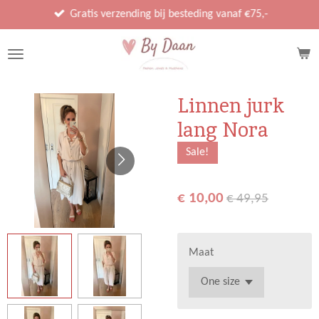
Ga
Gratis verzending bij besteding vanaf €75,-
direct
naar
de
hoofdinhoud
Linnen jurk
lang Nora
Sale!
€ 10,00
€ 49,95
Maat