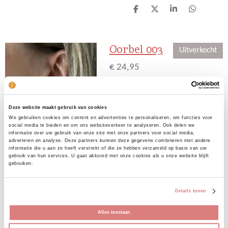
D
D
S
D
e
e
h
e
l
e
a
l
e
l
r
e
Oorbel 003
n
e
n
Uitverkocht
€ 24,95
Bekijk details
Deze website maakt gebruik van cookies
Uitverkocht
We gebruiken cookies om content en advertenties te personaliseren, om functies voor
social media te bieden en om ons websiteverkeer te analyseren. Ook delen we
informatie over uw gebruik van onze site met onze partners voor social media,
adverteren en analyse. Deze partners kunnen deze gegevens combineren met andere
informatie die u aan ze heeft verstrekt of die ze hebben verzameld op basis van uw
gebruik van hun services. U gaat akkoord met onze cookies als u onze website blijft
gebruiken.
Riem stretch gold 13
Details tonen
€ 17,95
Alles toestaan
Doordat er stretch in de riem zit