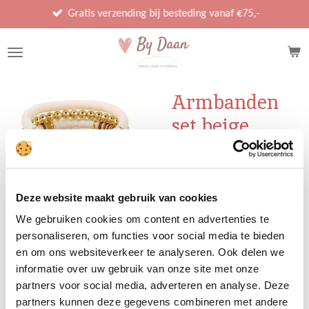
Ga
Gratis verzending bij besteding vanaf €75,-
direct
naar
de
hoofdinhoud
Armbanden
set beige
€ 14,95
Deze website maakt gebruik van cookies
We gebruiken cookies om content en advertenties te
Uitverkocht
personaliseren, om functies voor social media te bieden
en om ons websiteverkeer te analyseren. Ook delen we
informatie over uw gebruik van onze site met onze
Hoe gaaf is deze armbanden
partners voor social media, adverteren en analyse. Deze
set!
partners kunnen deze gegevens combineren met andere